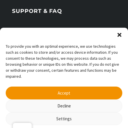
SUPPORT & FAQ
Office Times
To provide you with an optimal experience, we use technologies
Application Info
such as cookies to store and/or access device information. If you
consent to these technologies, we may process data such as
browsing behavior or unique IDs on this website. If you do not give
or withdraw your consent, certain features and functions may be
impaired.
© Copyright 2025 NeoBird GmbH
Accept
Legal Notice
Privacy policy
Cookie Policy (eu)
Decline
Settings