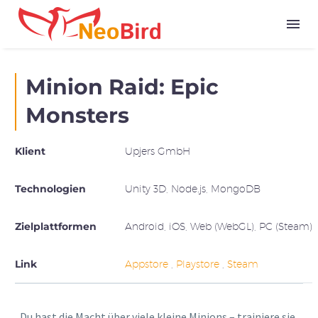
Minion Raid: Epic
Monsters
Klient
Upjers GmbH
Technologien
Unity 3D, Node.js, MongoDB
Zielplattformen
Android, iOS, Web (WebGL), PC (Steam)
Link
Appstore
,
Playstore
,
Steam
„Du hast die Macht über viele kleine Minions – trainiere sie